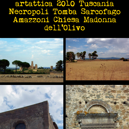
artattica 2010 Tuscania
Necropoli Tomba Sarcofago
Amazzoni Chiesa Madonna
dell'Olivo